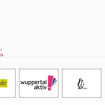
n
s“
ck