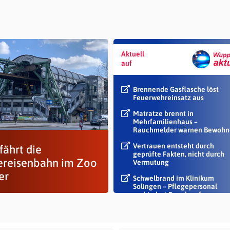
Aktuell
auf
Brennende Gasflasche löst
Feuerwehreinsatz aus
Matratze brennt in
Mehrfamilienhaus –
Rauchmelder warnen Bewohn
Vertrauen entsteht durch
fährt die
geprüfte Fakten, nicht durch
ereisenbahn im Zoo
Vermutung
er
Schwelbrand im Klinikum
Solingen – Pflegepersonal
verhindert Rauch auf...