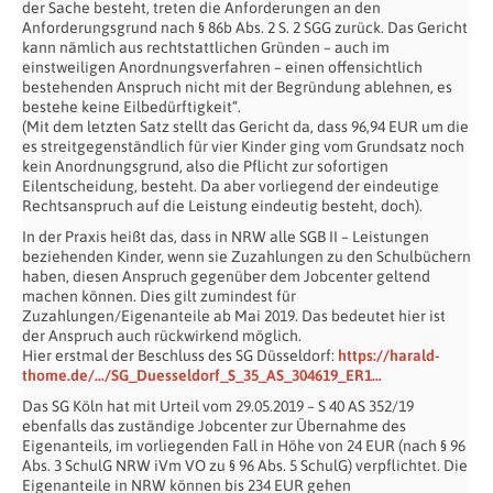
der Sache besteht, treten die Anforderungen an den
Anforderungsgrund nach § 86b Abs. 2 S. 2 SGG zurück. Das Gericht
kann nämlich aus rechtstattlichen Gründen – auch im
einstweiligen Anordnungsverfahren – einen offensichtlich
bestehenden Anspruch nicht mit der Begründung ablehnen, es
bestehe keine Eilbedürftigkeit“.
(Mit dem letzten Satz stellt das Gericht da, dass 96,94 EUR um die
es streitgegenständlich für vier Kinder ging vom Grundsatz noch
kein Anordnungsgrund, also die Pflicht zur sofortigen
Eilentscheidung, besteht. Da aber vorliegend der eindeutige
Rechtsanspruch auf die Leistung eindeutig besteht, doch).
In der Praxis heißt das, dass in NRW alle SGB II – Leistungen
beziehenden Kinder, wenn sie Zuzahlungen zu den Schulbüchern
haben, diesen Anspruch gegenüber dem Jobcenter geltend
machen können. Dies gilt zumindest für
Zuzahlungen/Eigenanteile ab Mai 2019. Das bedeutet hier ist
der Anspruch auch rückwirkend möglich.
Hier erstmal der Beschluss des SG Düsseldorf:
https://harald-
thome.de/…/SG_Duesseldorf_S_35_AS_304619_ER1…
Das SG Köln hat mit Urteil vom 29.05.2019 – S 40 AS 352/19
ebenfalls das zuständige Jobcenter zur Übernahme des
Eigenanteils, im vorliegenden Fall in Höhe von 24 EUR (nach § 96
Abs. 3 SchulG NRW iVm VO zu § 96 Abs. 5 SchulG) verpflichtet. Die
Eigenanteile in NRW können bis 234 EUR gehen