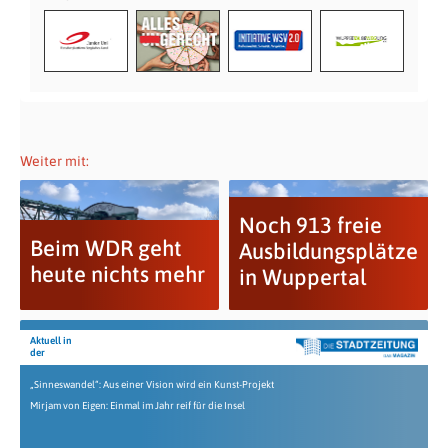
Weiter mit:
Noch 913 freie
Beim WDR geht
Ausbildungsplätze
heute nichts mehr
in Wuppertal
Aktuell in
der
„Sinneswandel“: Aus einer Vision wird ein Kunst-Projekt
Mirjam von Eigen: Einmal im Jahr reif für die Insel