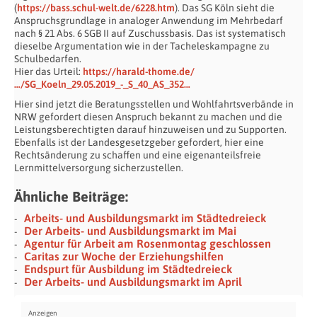
(
https://bass.schul-welt.de/6228.htm
). Das SG Köln sieht die
Anspruchsgrundlage in analoger Anwendung im Mehrbedarf
nach § 21 Abs. 6 SGB II auf Zuschussbasis. Das ist systematisch
dieselbe Argumentation wie in der Tacheleskampagne zu
Schulbedarfen.
Hier das Urteil:
https://harald-thome.de/
…/SG_Koeln_29.05.2019_-_S_40_AS_352…
Hier sind jetzt die Beratungsstellen und Wohlfahrtsverbände in
NRW gefordert diesen Anspruch bekannt zu machen und die
Leistungsberechtigten darauf hinzuweisen und zu Supporten.
Ebenfalls ist der Landesgesetzgeber gefordert, hier eine
Rechtsänderung zu schaffen und eine eigenanteilsfreie
Lernmittelversorgung sicherzustellen.
Ähnliche Beiträge:
Arbeits- und Ausbildungsmarkt im Städtedreieck
Der Arbeits- und Ausbildungsmarkt im Mai
Agentur für Arbeit am Rosenmontag geschlossen
Caritas zur Woche der Erziehungshilfen
Endspurt für Ausbildung im Städtedreieck
Der Arbeits- und Ausbildungsmarkt im April