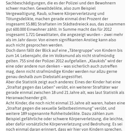
Sachbeschädigungen, die es der Polizei und den Bewohnern
schwer machen. Gewaltdelikte, also zum Beispiel
Vergewaltigung, Raub, schwere Körperverletzung und
Tötungsdelikte, machen gerade einmal drei Prozent der
insgesamt 55.881 Straftaten im Städtedreieck aus, das zusammen
gut 600.000 Einwohner zählt. In Summe macht das für 2012
insgesamt 1.721 Gewalttaten, die angezeigt wurden – zwei mehr
als im Jahr davor. Von einem signifikanten Anstieg kann also
auch nicht gesprochen werden.
Doch dann fällt der Blick auf eine „Tätergruppe“ von Kindern bis
zum 14. Lebensjahr, die im Volksmund als nicht strafmündig
gelten. 755 sind der Polizei 2012 aufgefallen. „Klaukids“ wird der
eine oder andere nun denken – was sicherlich auch zutreffen
mag, denn nicht strafmündige Kinder werden nur allzu gerne
genau deshalb zum Diebstahl angestiftet.
Aber die Statistik zeigt auch anderes: Eines der Kinder hat eine
„Straftat gegen das Leben“ verübt, ein weiterer Straftäter war
gerade einmal zwischen 18 und 21 Jahre alt, was laut Statistik als
Heranwachsender gilt.
Acht Kinder, die noch nicht einmal 15 Jahre alt waren, haben eine
„Straftat gegen die sexuelle Selbstbestimmung“ verübt, und
weitere 189 sogenannte Rohheitsdelikte. Dazu zählen zum
Beispiel gefährliche oder schwere Körperverletzung, die leichte,
aber dafür vorsätzliche Körperverletzung und Bedrohung. Es sei
noch einmal daran erinnert, dass wir hier von Kindern sprechen.