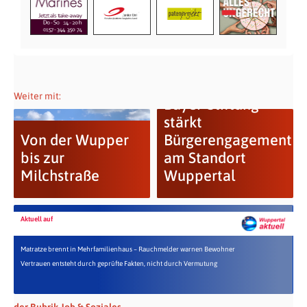
Weiter mit:
Bayer-Stiftung
stärkt
Von der Wupper
Bürgerengagement
bis zur
am Standort
Milchstraße
Wuppertal
Aktuell auf
Matratze brennt in Mehrfamilienhaus – Rauchmelder warnen Bewohner
Vertrauen entsteht durch geprüfte Fakten, nicht durch Vermutung
der Rubrik Job & Soziales