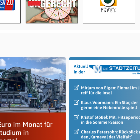
Aktuell
in der
Mirjam von Eigen: Einmal im 
reif für die Insel
Klaus Voormann: Ein Star, der
gerne eine Nebenrolle spielt
Kristof Stößel: Mit ‚Hitzeperio
in die Sommer-Saison
Euro im Monat für
Studium in
Charles Petersohn: Rückblick 
den ‚Karneval der Vielfalt‘