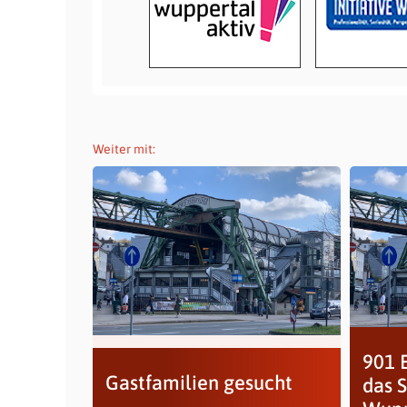
Weiter mit:
901 
Gastfamilien gesucht
das 