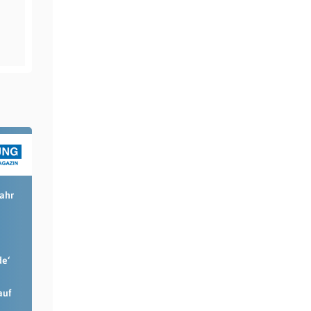
Jahr
de‘
auf