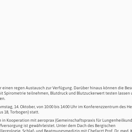
r einen regen Austausch zur Verfügung. Darüber hinaus können die Bes
t Spirometrie teilnehmen, Blutdruck und Blutzuckerwert testen lassen
en.
tag, 14. Oktober, von 10:00 bis 14:00 Uhr im Konferenzzentrum des He
 18, Torbogen) statt.
 in Kooperation mit aeroprax (Gemeinschaftspraxis für Lungenheilkun
ffversorgung ist gewährleistet. Unter dem Dach des Bergischen
llergologie, Schlaf- und Beatmungsmedizin mit Chefarzt Prof. Dr. med. 