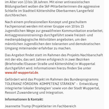
im Alter von 13 bis 18 Jahren. Mit einer antirassistischen
Bildungsarbeit wollen die SkF-Mitarbeiterinnen die aggressive
Schleife im Stadtteil Köttershöhe Oberbarmen/Langerfeld
durchbrechen.
Nach einem professionellen Konzept und geschultem
Fachpersonal werden mit einer Gruppe von 10 bis 15
Jugendlichen Wege zur gewaltfreien Kommunikation erarbeitet,
Antiaggressionstrainings durchgeführt sowie freizeit- und
medienpädagogische Aktivitäten angeboten, um den
männlichen Jugendlichen den toleranten und demokratischen
Umgang miteinander erfahrbar zu machen.
Das Angebot findet statt im Rahmen des Projekts Nachbarschaft
mit der ebv, das seit Jahren erfolgreich in zwei Bezirken
(Briefstraße/Elsasser Straße und Köttershöhe) in Wuppertal
durchgeführt wird. Informationen hierzu finden Sie unter
www.skf-wuppertal.de
.
Gefördert wird das Projekt im Rahmen des Bundesprogramms
TOLERANZ FÖRDERN -KOMPETENZ STÄRKEN“ – Entwicklung
integrierter lokaler Strategien‘ sowie von der Stadt Wuppertal,
Ressort Zuwanderung und Integration.
Informationen & Kontakt:
Jeannette Trump (Projektleiter im Fachbereich