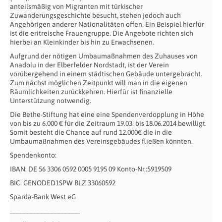
anteilsmäßig von Migranten mit türkischer
Zuwanderungsgeschichte besucht, stehen jedoch auch
Angehörigen anderer Nationalitäten offen. Ein Beispiel hierfür
ist die eritreische Frauengruppe. Die Angebote richten sich
hierbei an Kleinkinder bis hin zu Erwachsenen.
Aufgrund der nötigen Umbaumaßnahmen des Zuhauses von
Anadolu in der Elberfelder Nordstadt, ist der Verein
vorübergehend in einem städtischen Gebäude untergebracht.
Zum nächst möglichen Zeitpunkt will man in die eigenen
Räumlichkeiten zurückkehren. Hierfür ist finanzielle
Unterstützung notwendig.
Die Bethe-Stiftung hat eine eine Spendenverdopplung in Höhe
von bis zu 6.000 € für die Zeitraum 19.03. bis 18.06.2014 bewilligt.
Somit besteht die Chance auf rund 12.000€ die in die
Umbaumaßnahmen des Vereinsgebäudes fließen könnten.
Spendenkonto:
IBAN: DE 56 3306 0592 0005 9195 09 Konto-Nr.:5919509
BIC: GENODED1SPW BLZ 33060592
Sparda-Bank West eG
____________________