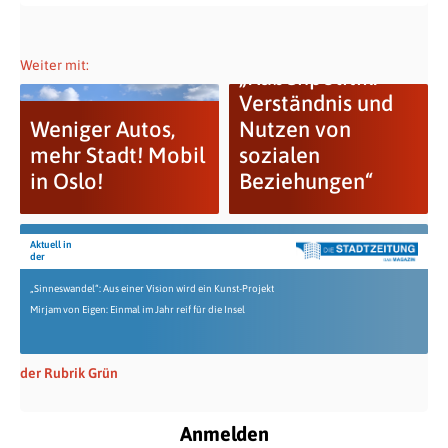
Weiter mit:
„Rabenpolitik.
Verständnis und
Weniger Autos,
Nutzen von
mehr Stadt! Mobil
sozialen
in Oslo!
Beziehungen“
Aktuell in
der
„Sinneswandel“: Aus einer Vision wird ein Kunst-Projekt
Mirjam von Eigen: Einmal im Jahr reif für die Insel
der Rubrik Grün
Anmelden