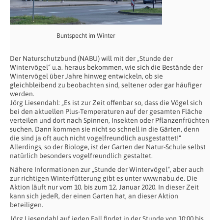
Buntspecht im Winter
Der Naturschutzbund (NABU) will mit der „Stunde der
Wintervögel“ u.a. heraus bekommen, wie sich die Bestände der
Wintervögel über Jahre hinweg entwickeln, ob sie
gleichbleibend zu beobachten sind, seltener oder gar häufiger
werden.
Jörg Liesendahl: „Es ist zur Zeit offenbar so, dass die Vögel sich
bei den aktuellen Plus-Temperaturen auf der gesamten Fläche
verteilen und dort nach Spinnen, Insekten oder Pflanzenfrüchten
suchen. Dann kommen sie nicht so schnell in die Gärten, denn
die sind ja oft auch nicht vogelfreundlich ausgestattet!“
Allerdings, so der Biologe, ist der Garten der Natur-Schule selbst
natürlich besonders vogelfreundlich gestaltet.
Nähere Informationen zur „Stunde der Wintervögel“, aber auch
zur richtigen Winterfütterung gibt es unter www.nabu.de. Die
Aktion läuft nur vom 10. bis zum 12. Januar 2020. In dieser Zeit
kann sich jedeR, der einen Garten hat, an dieser Aktion
beteiligen.
Jörg Liesendahl auf jeden Fall findet in der Stunde von 10:00 bis