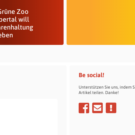
Grüne Zoo
ertal will
ärenhaltung
eben
Be social!
Unterstützen Sie uns, indem S
Artikel teilen. Danke!