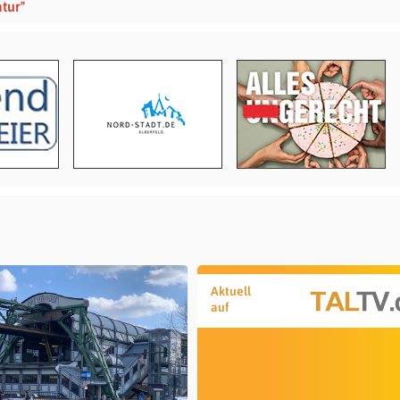
tur"
Aktuell
auf