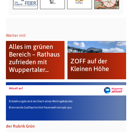
Weiter mit:
Alles im grünen
Bereich – Rathaus
ZOFF auf der
zufrieden mit
Kleinen Höhe
Wuppertaler...
Aktuell auf
Entstehungsbrand am Dach eines Wohngebäudes
Brennende Gasflasche löst Feuerwehreinsatz aus
der Rubrik Grün