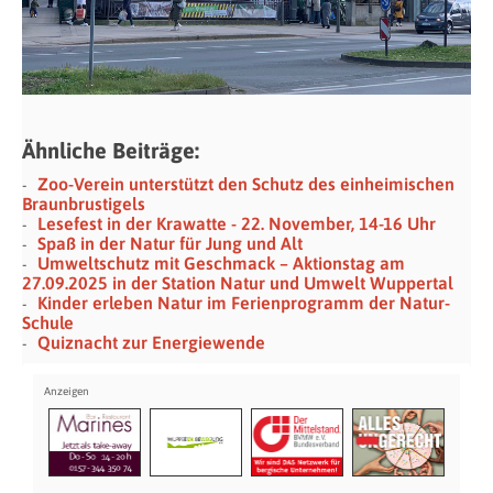
Ähnliche Beiträge:
Zoo-Verein unterstützt den Schutz des einheimischen
Braunbrustigels
Lesefest in der Krawatte - 22. November, 14-16 Uhr
Spaß in der Natur für Jung und Alt
Umweltschutz mit Geschmack – Aktionstag am
27.09.2025 in der Station Natur und Umwelt Wuppertal
Kinder erleben Natur im Ferienprogramm der Natur-
Schule
Quiznacht zur Energiewende