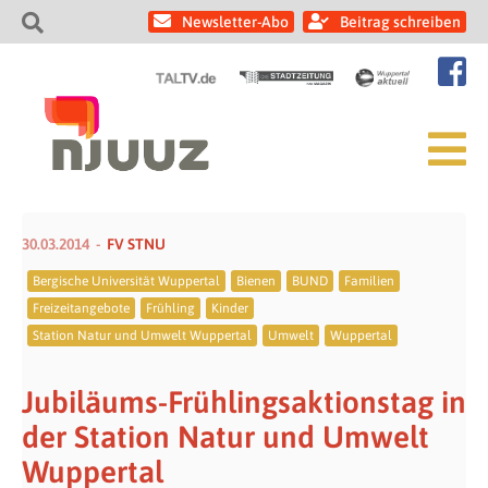
Newsletter-Abo
Beitrag schreiben
30.03.2014
FV STNU
Bergische Universität Wuppertal
Bienen
BUND
Familien
Freizeitangebote
Frühling
Kinder
Station Natur und Umwelt Wuppertal
Umwelt
Wuppertal
Jubiläums-Frühlingsaktionstag in
der Station Natur und Umwelt
Wuppertal