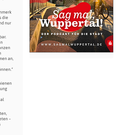
enmerk
s die
nd nur
bar.
en
lanzen
n
men an,
önnen.“
dbienen
rung
al
ten,
eten –
n