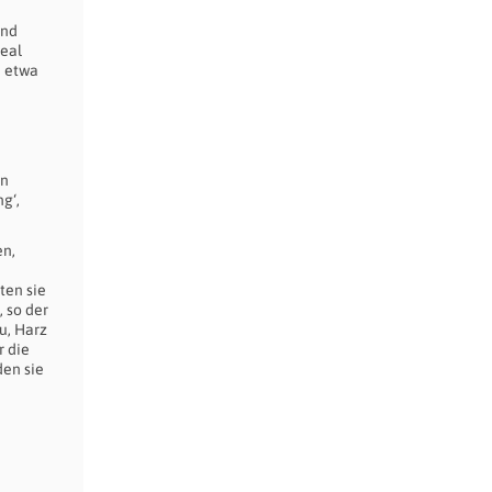
ind
deal
n etwa
hn
g‘,
en,
ten sie
 so der
u, Harz
r die
den sie