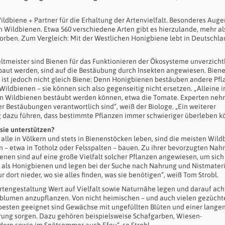
Wildbiene + Partner für die Erhaltung der Artenvielfalt. Besonderes Aug
on Wildbienen. Etwa 560 verschiedene Arten gibt es hierzulande, mehr al
torben. Zum Vergleich: Mit der Westlichen Honigbiene lebt in Deutschla
ltmeister sind Bienen für das Funktionieren der Ökosysteme unverzicht
ebaut werden, sind auf die Bestäubung durch Insekten angewiesen. Bien
ne ist jedoch nicht gleich Biene: Denn Honigbienen bestäuben andere Pf
ildbienen – sie können sich also gegenseitig nicht ersetzen. „Alleine i
von Wildbienen bestäubt werden können, etwa die Tomate. Experten neh
er Bestäubungen verantwortlich sind“, weiß der Biologe. „Ein weiterer
 dazu führen, dass bestimmte Pflanzen immer schwieriger überleben k
sie unterstützen?
lle in Völkern und stets in Bienenstöcken leben, sind die meisten Wil
n – etwa in Totholz oder Felsspalten – bauen. Zu ihrer bevorzugten Nah
enen sind auf eine große Vielfalt solcher Pflanzen angewiesen, um sich
 als Honigbienen und legen bei der Suche nach Nahrung und Nistmateri
r dort nieder, wo sie alles finden, was sie benötigen“, weiß Tom Strobl.
artengestaltung Wert auf Vielfalt sowie Naturnähe legen und darauf ach
blumen anzupflanzen. Von nicht heimischen – und auch vielen gezücht
besten geeignet sind Gewächse mit ungefüllten Blüten und einer lange
hrung sorgen. Dazu gehören beispielsweise Schafgarben, Wiesen-