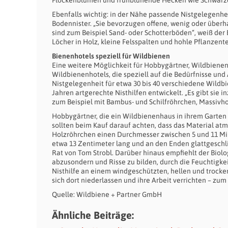
Flockenblumen und frühblühende Hecken wie Schwarzdo
Ebenfalls wichtig: in der Nähe passende Nistgelegenhei
Bodennister. „Sie bevorzugen offene, wenig oder überh
sind zum Beispiel Sand- oder Schotterböden“, weiß der
Löcher in Holz, kleine Felsspalten und hohle Pflanzent
Bienenhotels speziell für Wildbienen
Eine weitere Möglichkeit für Hobbygärtner, Wildbiene
Wildbienenhotels, die speziell auf die Bedürfnisse und
Nistgelegenheit für etwa 30 bis 40 verschiedene Wildbi
Jahren artgerechte Nisthilfen entwickelt. „Es gibt sie 
zum Beispiel mit Bambus- und Schilfröhrchen, Massivh
Hobbygärtner, die ein Wildbienenhaus in ihrem Garte
sollten beim Kauf darauf achten, dass das Material atmu
Holzröhrchen einen Durchmesser zwischen 5 und 11 Mil
etwa 13 Zentimeter lang und an den Enden glattgeschlif
Rat von Tom Strobl. Darüber hinaus empfiehlt der Biolo
abzusondern und Risse zu bilden, durch die Feuchtigke
Nisthilfe an einem windgeschützten, hellen und trocke
sich dort niederlassen und ihre Arbeit verrichten – zum 
Quelle: Wildbiene + Partner GmbH
Ähnliche Beiträge: