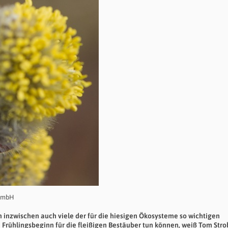
 GmbH
 inzwischen auch viele der für die hiesigen Ökosysteme so wichtigen
rühlingsbeginn für die fleißigen Bestäuber tun können, weiß Tom Strob