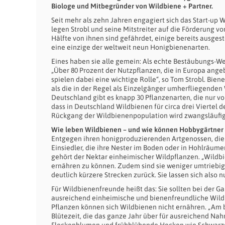
Biologe und Mitbegründer von Wildbiene + Partner.
Seit mehr als zehn Jahren engagiert sich das Start-up 
legen Strobl und seine Mitstreiter auf die Förderung v
Hälfte von ihnen sind gefährdet, einige bereits ausges
eine einzige der weltweit neun Honigbienenarten.
Eines haben sie alle gemein: Als echte Bestäubungs-We
„Über 80 Prozent der Nutzpflanzen, die in Europa ang
spielen dabei eine wichtige Rolle“, so Tom Strobl. Bie
als die in der Regel als Einzelgänger umherfliegenden W
Deutschland gibt es knapp 30 Pflanzenarten, die nur 
dass in Deutschland Wildbienen für circa drei Viertel d
Rückgang der Wildbienenpopulation wird zwangsläufig
Wie leben Wildbienen – und wie können Hobbygärtner 
Entgegen ihren honigproduzierenden Artgenossen, die a
Einsiedler, die ihre Nester im Boden oder in Hohlräume
gehört der Nektar einheimischer Wildpflanzen. „Wildbi
ernähren zu können. Zudem sind sie weniger umtriebig
deutlich kürzere Strecken zurück. Sie lassen sich also nu
Für Wildbienenfreunde heißt das: Sie sollten bei der G
ausreichend einheimische und bienenfreundliche Wild
Pflanzen können sich Wildbienen nicht ernähren. „Am 
Blütezeit, die das ganze Jahr über für ausreichend Na