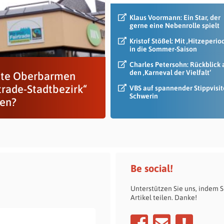
Klaus Voormann: Ein Star, der
gerne eine Nebenrolle spielt
Kristof Stößel: Mit ‚Hitzeperio
in die Sommer-Saison
Charles Petersohn: Rückblick 
den ‚Karneval der Vielfalt‘
te Oberbarmen
trade-Stadtbezirk“
VBS auf spannender Stippvisit
Schwerin
en?
Be social!
Unterstützen Sie uns, indem S
Artikel teilen. Danke!