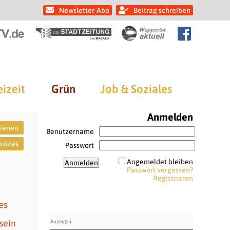
Newsletter-Abo
Beitrag schreiben
eizeit
Grün
Job & Soziales
Anmelden
bienen
Benutzername
hutzes
Passwort
Angemeldet bleiben
Passwort vergessen?
Registrieren
es
sein