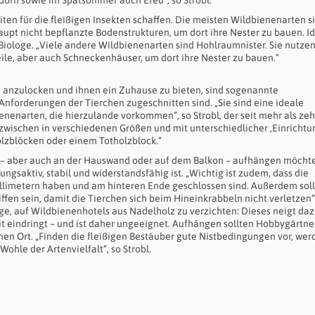
rn sowie im Spätsommer auch Efeu“, so Strobl.
ten für die fleißigen Insekten schaffen. Die meisten Wildbienenarten s
aupt nicht bepflanzte Bodenstrukturen, um dort ihre Nester zu bauen. I
 Biologe. „Viele andere Wildbienenarten sind Hohlraumnister. Sie nutze
eile, aber auch Schneckenhäuser, um dort ihre Nester zu bauen.“
n anzulocken und ihnen ein Zuhause zu bieten, sind sogenannte
 Anforderungen der Tierchen zugeschnitten sind. „Sie sind eine ideale
enenarten, die hierzulande vorkommen“, so Strobl, der seit mehr als ze
inzwischen in verschiedenen Größen und mit unterschiedlicher ‚Einrichtun
olzblöcken oder einem Totholzblock.“
n – aber auch an der Hauswand oder auf dem Balkon – aufhängen möcht
ngsaktiv, stabil und widerstandsfähig ist. „Wichtig ist zudem, dass die
limetern haben und am hinteren Ende geschlossen sind. Außerdem soll
fen sein, damit die Tierchen sich beim Hineinkrabbeln nicht verletzen“,
ge, auf Wildbienenhotels aus Nadelholz zu verzichten: Dieses neigt daz
it eindringt – und ist daher ungeeignet. Aufhängen sollten Hobbygärtne
nen Ort. „Finden die fleißigen Bestäuber gute Nistbedingungen vor, wer
Wohle der Artenvielfalt“, so Strobl.