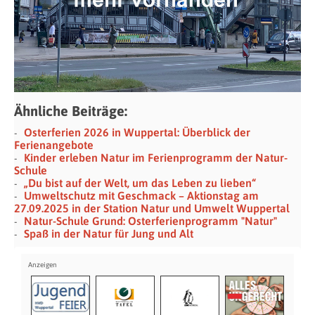
Ähnliche Beiträge:
Osterferien 2026 in Wuppertal: Überblick der
Ferienangebote
Kinder erleben Natur im Ferienprogramm der Natur-
Schule
„Du bist auf der Welt, um das Leben zu lieben“
Umweltschutz mit Geschmack – Aktionstag am
27.09.2025 in der Station Natur und Umwelt Wuppertal
Natur-Schule Grund: Osterferienprogramm "Natur"
Spaß in der Natur für Jung und Alt