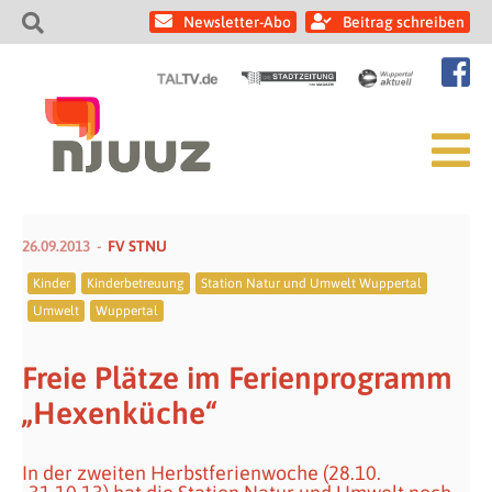
Newsletter-Abo
Beitrag schreiben
26.09.2013
FV STNU
Kinder
Kinderbetreuung
Station Natur und Umwelt Wuppertal
Umwelt
Wuppertal
Freie Plätze im Ferienprogramm
„Hexenküche“
In der zweiten Herbstferienwoche (28.10.