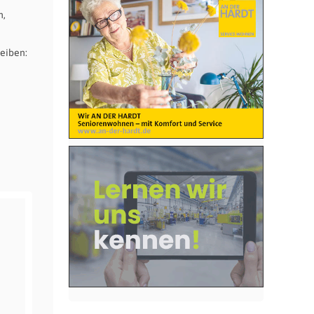
m,
eiben: