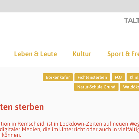
Leben & Leute
Kultur
Sport & Fr
Borkenkäfer
Fichtensterben
FÖJ
Klim
Natur-Schule Grund
Waldöko
hten sterben
tion in Remscheid, ist in Lockdown-Zeiten auf neuen We
digitaler Medien, die im Unterricht oder auch in vielfält
 können.