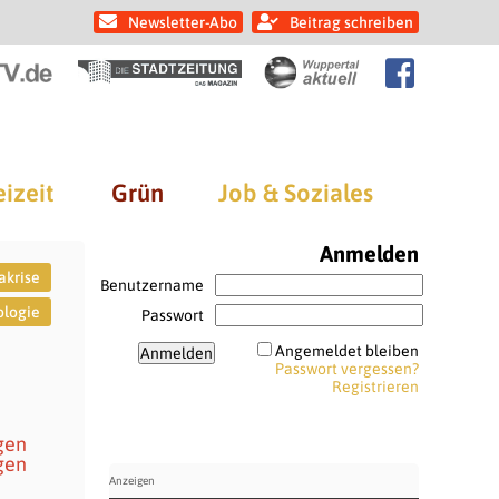
Newsletter-Abo
Beitrag schreiben
eizeit
Grün
Job & Soziales
Anmelden
akrise
Benutzername
logie
Passwort
Angemeldet bleiben
Passwort vergessen?
Registrieren
gen
igen