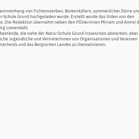
Zusammenhang von Fichtensterben, Borkenkäfern, sommerlicher Dürre un
ur-Schule Grund hochgeladen wurde. Erstellt wurde das Video von den
hule. Die Redaktion übernahm neben den FÖJlerinnen Miriam und Amrei 
örg Liesendahl.
enbestände, die nahe der Natur-Schule Grund inzwischen absterben, aber
eiche Jugendliche und VertreterInnen von Organisationen und Vereinen
cheids und des Bergischen Landes zu thematisieren.