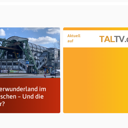
Aktuell
auf
erwunderland im
ischen – Und die
r?