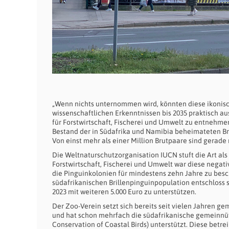
„Wenn nichts unternommen wird, könnten diese ikonis
wissenschaftlichen Erkenntnissen bis 2035 praktisch a
für Forstwirtschaft, Fischerei und Umwelt zu entnehmen
Bestand der in Südafrika und Namibia beheimateten Br
Von einst mehr als einer Million Brutpaare sind gerade
Die Weltnaturschutzorganisation IUCN stuft die Art als 
Forstwirtschaft, Fischerei und Umwelt war diese negat
die Pinguinkolonien für mindestens zehn Jahre zu be
südafrikanischen Brillenpinguinpopulation entschloss 
2023 mit weiteren 5.000 Euro zu unterstützen.
Der Zoo-Verein setzt sich bereits seit vielen Jahren 
und hat schon mehrfach die südafrikanische gemeinnü
Conservation of Coastal Birds) unterstützt. Diese betre