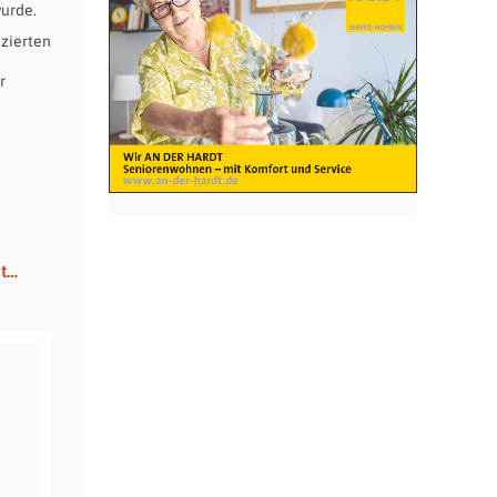
wurde.
nzierten
r
ut…