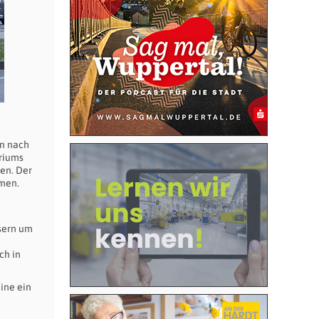
en nach
eriums
den. Der
mmen.
ssern um
ch in
ine ein