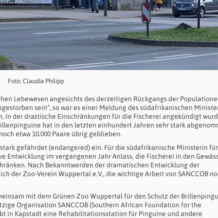
Foto: Claudia Philipp
chen Lebewesen angesichts des derzeitigen Rückgangs der Population
usgestorben sein“, so war es einer Meldung des südafrikanischen Minist
, in der drastische Einschränkungen für die Fischerei angekündigt wur
illenpinguine hat in den letzten einhundert Jahren sehr stark abgeno
 noch etwa 10.000 Paare übrig geblieben.
stark gefährdet (endangered) ein. Für die südafrikanische Ministerin für
ive Entwicklung im vergangenen Jahr Anlass, die Fischerei in den Gewä
schränken. Nach Bekanntwerden der dramatischen Entwicklung der
sich der Zoo-Verein Wuppertal e.V., die wichtige Arbeit von SANCCOB no
gemeinsam mit dem Grünen Zoo Wuppertal für den Schutz der Brillenpingu
tzige Organisation SANCCOB (Southern African Foundation for the
ibt in Kapstadt eine Rehabilitationsstation für Pinguine und andere