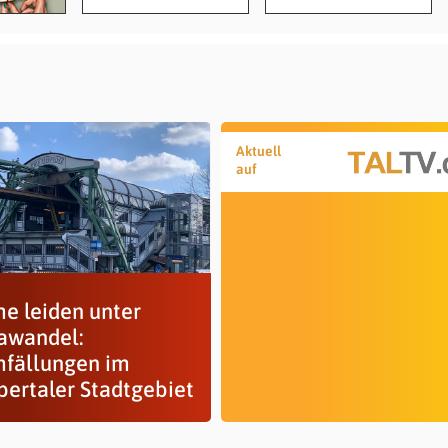
Aktuell
auf
e leiden unter
awandel:
fällungen im
ertaler Stadtgebiet