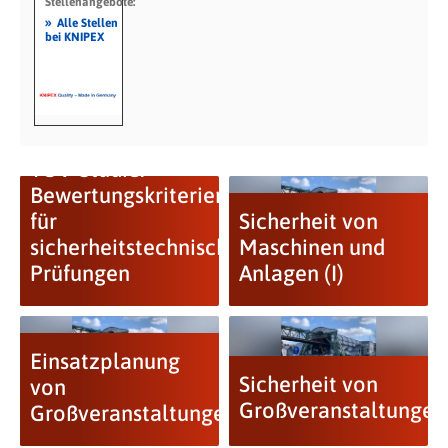
Stellenangebote:
»
Alle Stellen
bei KNIPEX
TÜV-Studie:
Bewertungskriterien
für
Sicherheit von
sicherheitstechnische
Maschinen und
Prüfungen
Anlagen (I)
Einsatzplanung
Sicherheit von
von
Großveranstaltungen
Großveranstaltungen