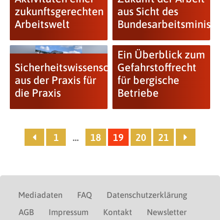
zukunftsgerechten
aus Sicht des
Arbeitswelt
Bundesarbeitsminist
Ein Überblick zum
Sicherheitswissenschaft
Gefahrstoffrecht
aus der Praxis für
für bergische
die Praxis
Betriebe
1
…
18
19
20
21
Mediadaten
FAQ
Datenschutzerklärung
AGB
Impressum
Kontakt
Newsletter