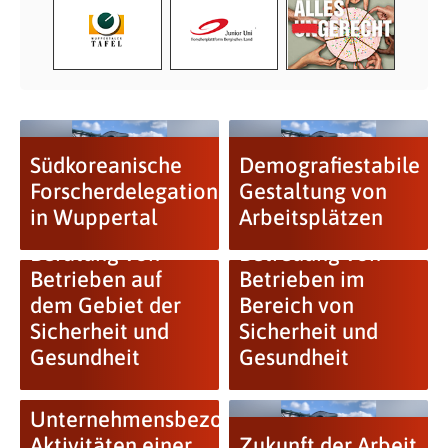
Südkoreanische
Demografiestabile
Forscherdelegation
Gestaltung von
in Wuppertal
Arbeitsplätzen
Reform der
Beratung von
Betreuung von
Betrieben auf
Betrieben im
dem Gebiet der
Bereich von
Sicherheit und
Sicherheit und
Gesundheit
Gesundheit
Unternehmensbezogene
Aktivitäten einer
Zukunft der Arbeit