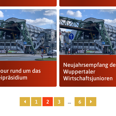
Neujahrsempfang de
tour rund um das
Wuppertaler
eipräsidium
Wirtschaftsjunioren
1
2
3
…
6