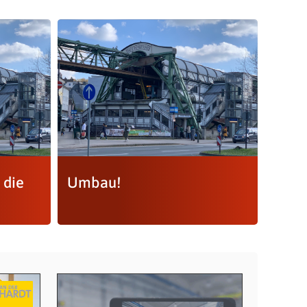
 die
Umbau!