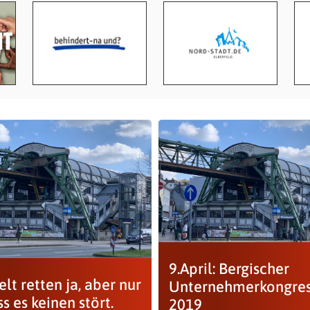
9.April: Bergischer
lt retten ja, aber nur
Unternehmerkongre
ss es keinen stört.
2019