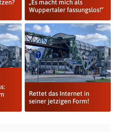
tzen?
„Es macht mich als
Wuppertaler fassungslos!“
s:
Rettet das Internet in
em
seiner jetzigen Form!