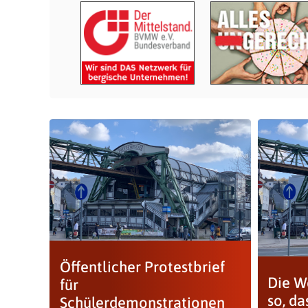
Öffentlicher Protestbrief
Die We
für
so, da
Schülerdemonstrationen