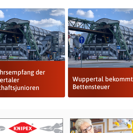
hrsempfang der
Wuppertal bekommt
rtaler
Bettensteuer
chaftsjunioren