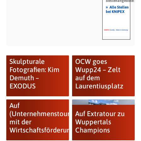
Stellenangebote:
»
Alle Stellen
bei KNIPEX
Skulpturale
OCW goes
Fotografien: Kim
Wupp24 – Zelt
Demuth –
auf dem
EXODUS
Laurentiusplatz
Auf
(Unternehmenstour-)Tour
Auf Extratour zu
mit der
Wuppertals
Wirtschaftsförderung
Champions