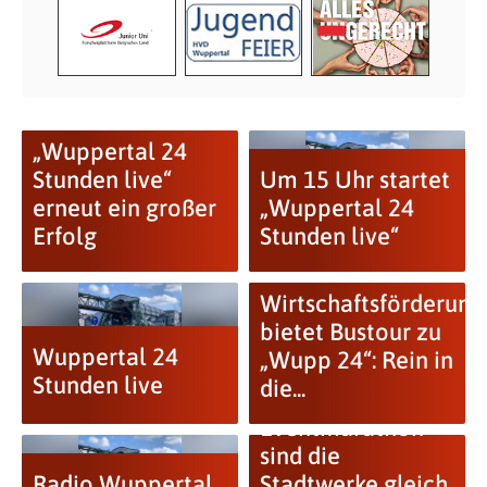
„Wuppertal 24
Stunden live“
Um 15 Uhr startet
erneut ein großer
„Wuppertal 24
Erfolg
Stunden live“
Wirtschaftsförderung
bietet Bustour zu
Wuppertal 24
„Wupp 24“: Rein in
Stunden live
die...
Bei Wuppertals
Eventmarathon
sind die
Radio Wuppertal
Stadtwerke gleich