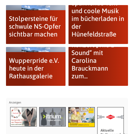
Spannende Text
und coole Musik
Stolpersteine für
im bücherladen in
schwule NS-Opfer
der
sichtbar machen
Hünefeldstraße
Konzert „The L-
Sound“ mit
Wupperpride e.V.
Carolina
heute in der
Brauckmann
Rathausgalerie
zum...
Aktuelle