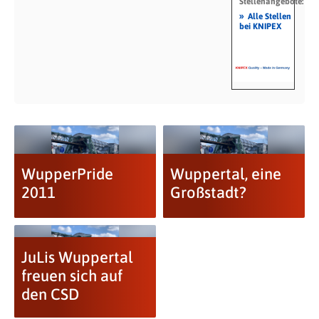
Stellenangebote:
»
Alle Stellen
bei KNIPEX
WupperPride
Wuppertal, eine
2011
Großstadt?
JuLis Wuppertal
freuen sich auf
den CSD