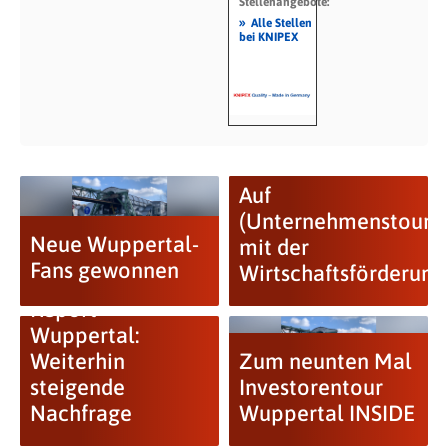
Stellenangebote:
»
Alle Stellen
bei KNIPEX
Auf
(Unternehmenstour-)
Neue Wuppertal-
mit der
Neuer
Fans gewonnen
Wirtschaftsförderung
Wohnungsmarkt-
Report
Wuppertal:
Weiterhin
Zum neunten Mal
steigende
Investorentour
Nachfrage
Wuppertal INSIDE