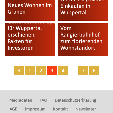
Neues Wohnen im
Einkaufen in
Grünen
Wuppertal
Neuer
Gewerbemarktreport
für Wuppertal
Vom
erschienen:
Rangierbahnhof
Fakten für
zum florierenden
Investoren
Wohnstandort
1
2
3
4
…
7
Mediadaten
FAQ
Datenschutzerklärung
AGB
Impressum
Kontakt
Newsletter