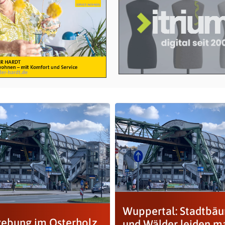
Wuppertal: Stadtbä
ebung im Osterholz
und Wälder leiden m