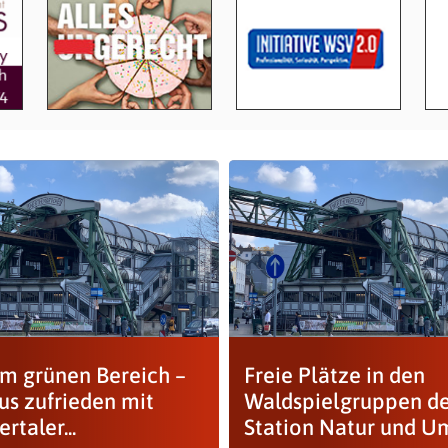
im grünen Bereich –
Freie Plätze in den
us zufrieden mit
Waldspielgruppen de
taler...
Station Natur und U