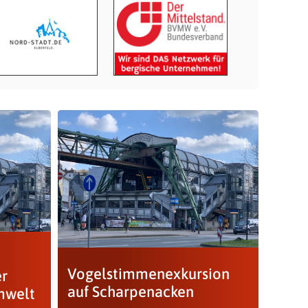
Vogelstimmenexkursion
r
auf Scharpenacken
mwelt