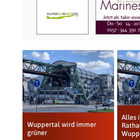
Alles 
Wuppertal wird immer
Ratha
grüner
Wupper