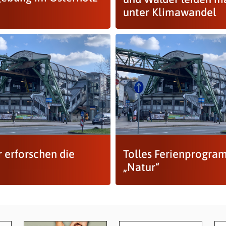
unter Klimawandel
r erforschen die
Tolles Ferienprogr
„Natur“