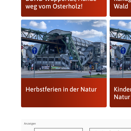
weg vom Osterholz!
Wald
Herbstferien in der Natur
Kinde
Natur