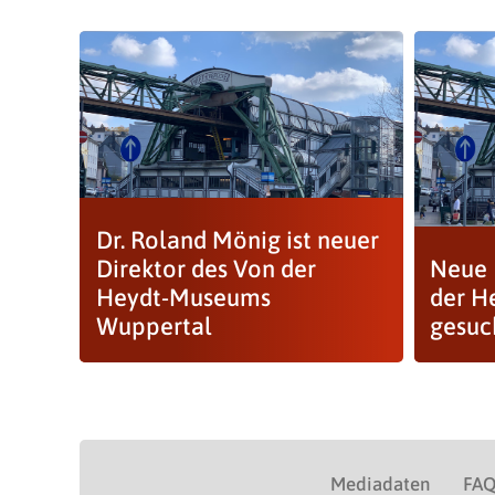
Dr. Roland Mönig ist neuer
Direktor des Von der
Neue 
Heydt-Museums
der H
Wuppertal
gesuc
Mediadaten
FA