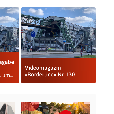
usgabe
Videomagazin
»Borderline« Nr. 130
 um...