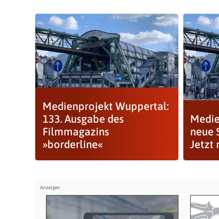
Medienprojekt Wuppertal:
133. Ausgabe des
Medie
Filmmagazins
neue 
»borderline«
Jetzt