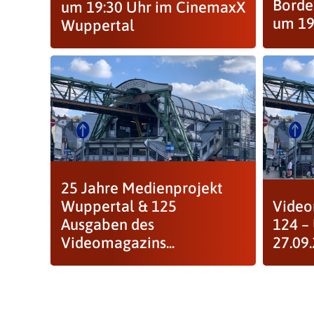
Borde
um 19:30 Uhr im CinemaxX
um 19
Wuppertal
25 Jahre Medienprojekt
Wuppertal & 125
Video
Ausgaben des
124 –
Videomagazins...
27.09.