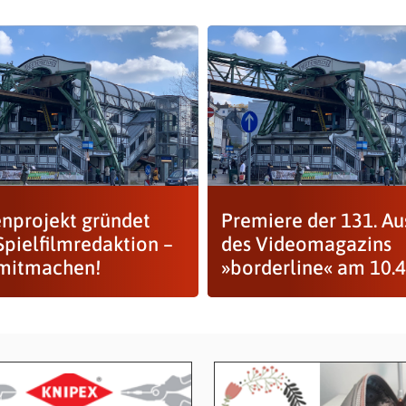
nprojekt gründet
Premiere der 131. A
Spielfilmredaktion –
des Videomagazins
 mitmachen!
»borderline« am 10.4.