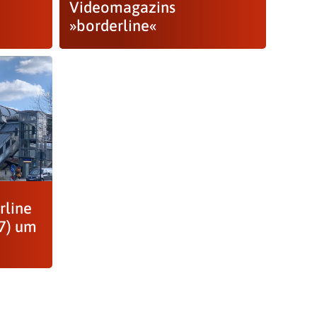
Videomagazins
»borderline«
rline
17) um