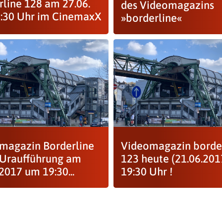
rline 128 am 27.06.
des Videomagazins
:30 Uhr im CinemaxX
»borderline«
magazin Borderline
Videomagazin borde
 Uraufführung am
123 heute (21.06.20
2017 um 19:30...
19:30 Uhr !