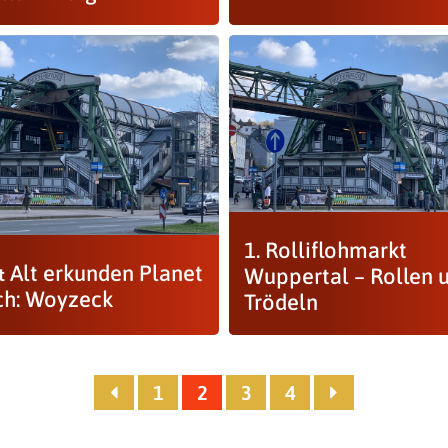
1. Rolliflohmarkt
& Alt erkunden Planet
Wuppertal – Rollen 
h: Woyzeck
Trödeln
1
2
3
4