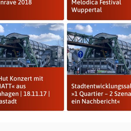
enrave 2018
Melodica Festival
Wuppertal
Hut Konzert mit
ATT« aus
Stadtentwicklungssal
hagen | 18.11.17 |
»1 Quartier – 2 Szena
astadt
ein Nachbericht«