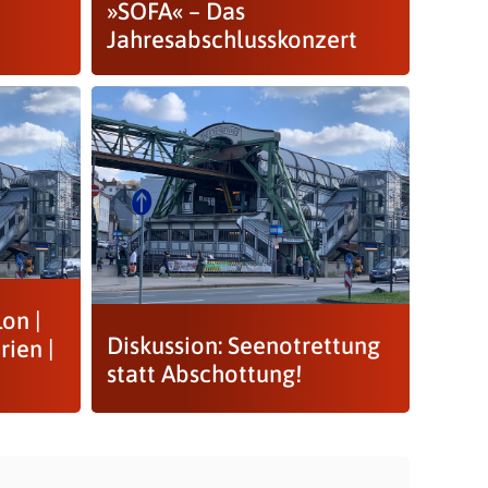
»SOFA« – Das
Jahresabschlusskonzert
on |
Diskussion: Seenotrettung
rien |
statt Abschottung!