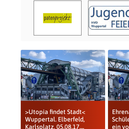
>Utopia findet Stadt<
Ehren
Wuppertal. Elberfeld,
Schül
Karlsplatz, 05.08.17,...
ein vo