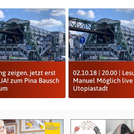
g zeigen, jetzt erst
02.10.18 | 20.00 | Les
: JA! zum Pina Bausch
Manuel Möglich live 
rum
Utopiastadt