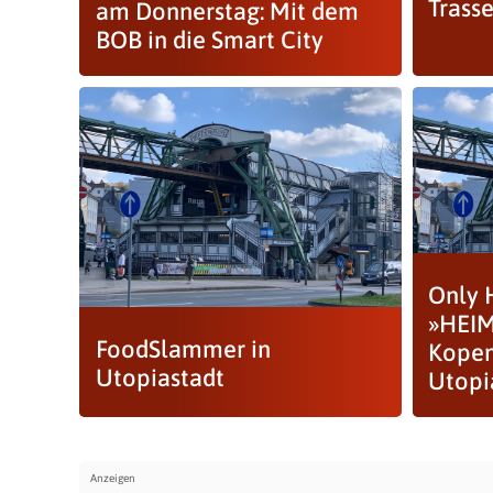
Trass
am Donnerstag: Mit dem
BOB in die Smart City
Only 
»HEIM
FoodSlammer in
Kopen
Utopiastadt
Utopi