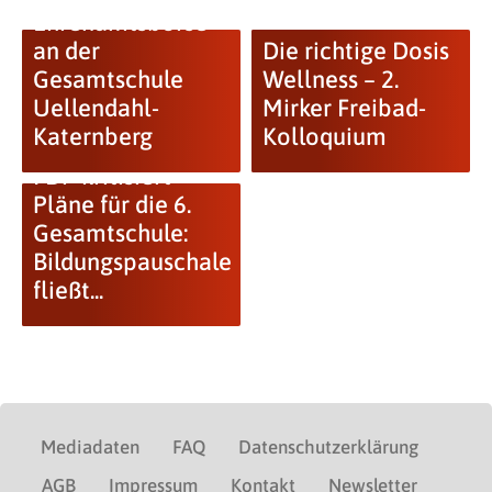
Ehrenamtsbörse
an der
Die richtige Dosis
Gesamtschule
Wellness – 2.
Uellendahl-
Mirker Freibad-
Katernberg
Kolloquium
FDP kritisiert
Pläne für die 6.
Gesamtschule:
Bildungspauschale
fließt...
Mediadaten
FAQ
Datenschutzerklärung
AGB
Impressum
Kontakt
Newsletter