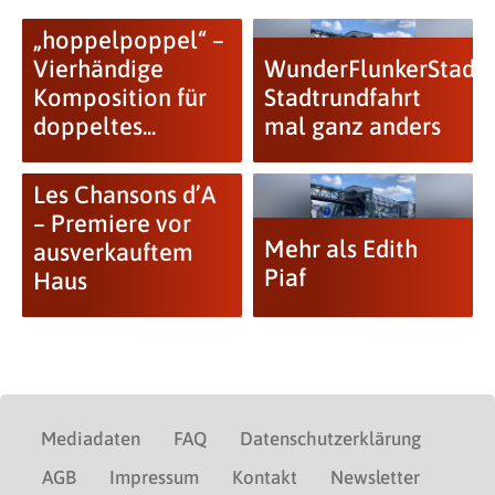
„hoppelpoppel“ –
Vierhändige
WunderFlunkerStadtR
Komposition für
Stadtrundfahrt
doppeltes...
mal ganz anders
Les Chansons d’A
– Premiere vor
Mehr als Edith
ausverkauftem
Piaf
Haus
Mediadaten
FAQ
Datenschutzerklärung
AGB
Impressum
Kontakt
Newsletter