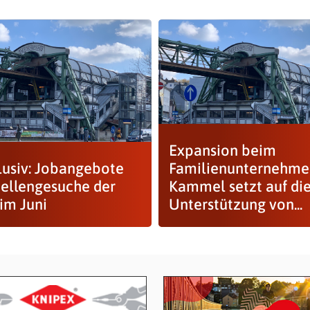
Expansion beim
usiv: Jobangebote
Familienunternehme
tellengesuche der
Kammel setzt auf di
im Juni
Unterstützung von...