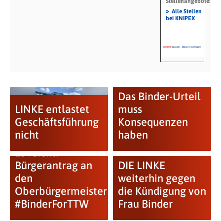
Stellenangebote:
»
Alle Stellen
bei KNIPEX
Das Binder-Urteil
LINKE entlastet
muss
Geschäftsführung
Konsequenzen
nicht
haben
Es reicht!
Bürgerantrag an
DIE LINKE
den
weiterhin gegen
Oberbürgermeister
die Kündigung von
#BinderForTTW
Frau Binder