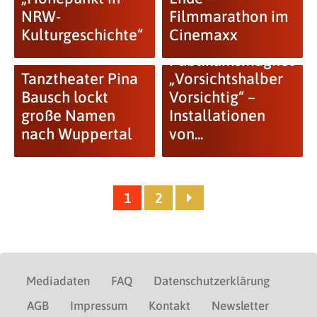
NRW-
Filmmarathon im
Kulturgeschichte“
Cinemaxx
Publikumsmagnet
Tanztheater Pina
„Vorsichtshalber
Bausch lockt
Vorsichtig“ –
große Namen
Installationen
nach Wuppertal
von...
1
2
Mediadaten
FAQ
Datenschutzerklärung
AGB
Impressum
Kontakt
Newsletter