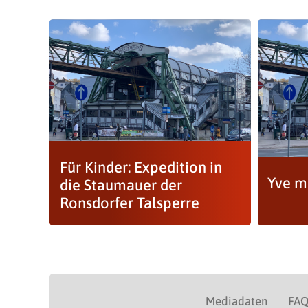
Für Kinder: Expedition in
Yve m
die Staumauer der
Ronsdorfer Talsperre
Mediadaten
FA