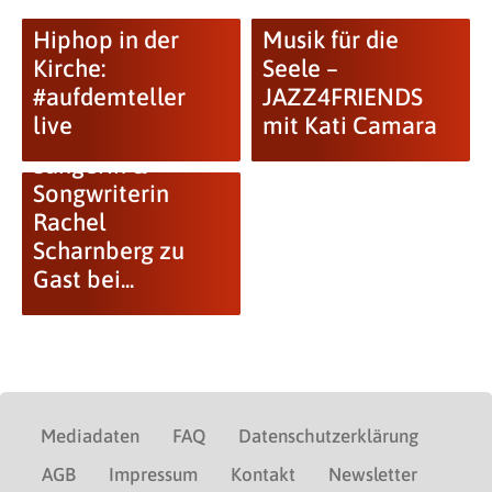
Hiphop in der
Musik für die
Kirche:
Seele –
#aufdemteller
JAZZ4FRIENDS
live
mit Kati Camara
Soul, Sister!
Sängerin &
Songwriterin
Rachel
Scharnberg zu
Gast bei...
Mediadaten
FAQ
Datenschutzerklärung
AGB
Impressum
Kontakt
Newsletter