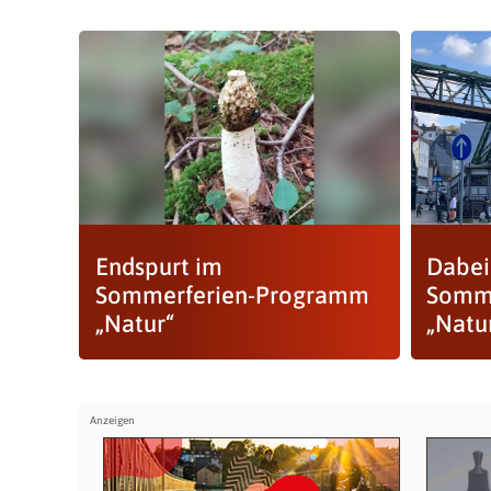
Endspurt im
Dabei
Sommerferien-Programm
Somm
„Natur“
„Natu