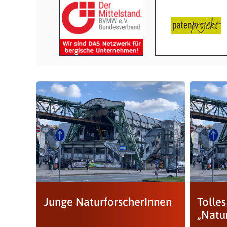
Junge NaturforscherInnen
Tolle
„Natu