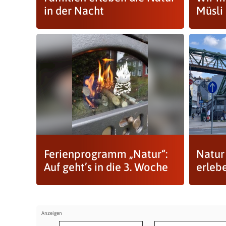
in der Nacht
Müsli
Ferienprogramm „Natur“:
Natur 
Auf geht’s in die 3. Woche
erleb