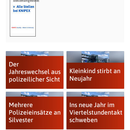
Stellenangebote:
»
Alle Stellen
bei KNIPEX
Der
Kleinkind stirbt an
Jahreswechsel aus
Neujahr
polizeilicher Sicht
Mehrere
Ins neue Jahr im
Polizeieinsätze an
Viertelstundentakt
Silvester
schweben