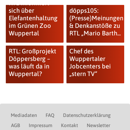
RTL informiert
sich über
döpps105:
Elefantenhaltung
(Presse)Meinungen
im Grünen Zoo
& Denkanstöße zu
Wuppertal
RTL „Mario Barth...
RTL: Großprojekt
Chef des
Döppersberg –
Wuppertaler
was läuft da in
Jobcenters bei
Wuppertal?
„stern TV“
Mediadaten
FAQ
Datenschutzerklärung
AGB
Impressum
Kontakt
Newsletter