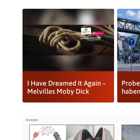
I Have Dreamed It Again –
Probe
Melvilles Moby Dick
haben