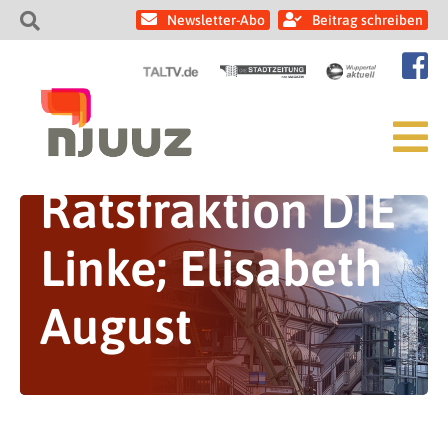
Newsletter-Abo
Beitrag schreiben
Ratsfraktion DIE
Linke; Elisabeth
August