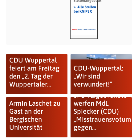
Stellenangebote:
»
Alle Stellen
bei KNIPEX
CDU Wuppertal
feiert am Freitag
CDU-Wuppertal:
den „2. Tag der
„Wir sind
Wuppertaler...
verwundert!“
SPD-Abgeordnete
Armin Laschet zu
werfen MdL
Gast an der
Spiecker (CDU)
Bergischen
„Misstrauensvotum
Universität
gegen...