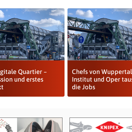
gitale Quartier –
Chefs von Wupperta
sion und erstes
Institut und Oper ta
kt
die Jobs