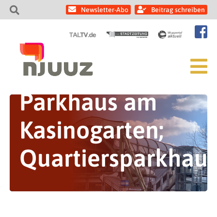
Newsletter-Abo
Beitrag schreiben
Parkhaus am
Kasinogarten;
Quartiersparkhaus