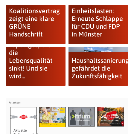
Koalitionsvertrag
Einheitslasten:
zeigt eine klare
Erneute Schlappe
GRÜNE
für CDU und FDP
Handschrift
in Münster
Wuppertal wird
kaputtgespart –
die
Lebensqualität
Haushaltssanierungs
sinkt! Und sie
gefährdet die
wird...
Zukunftsfähigkeit
Aktuelle