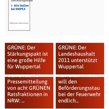
Stellenangebote:
»
Alle Stellen
bei KNIPEX
GRÜNE: Der
GRÜNE: Der
Stärkungspakt ist
Landeshaushalt
eine große Hilfe
2011 unterstützt
für Wuppertal
Wuppertal
Gemeinsame
Rot-Grün in NRW
Pressemitteilung
will den
von acht GRÜNEN
Beförderungsstau
Ratsfraktionen in
bei der Feuerwehr
NRW: ...
endlich...