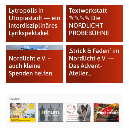
✎✎✎✎ Neue
Lytropolis in
Textwerkstatt
Utopiastadt — ein
✎✎✎✎ Die
interdisziplinäres
NORDLICHT
Lyrikspektakel
PROBEBÜHNE
‚Strick & Faden‘ im
Nordlicht e.V. –
Nordlicht e.V. —
auch kleine
Das Advent-
Spenden helfen
Atelier...