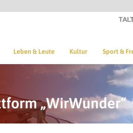
Leben & Leute
Kultur
Sport & Fr
ttform „WirWunder“