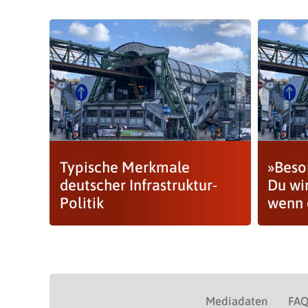
Typische Merkmale
»Besor
deutscher Infrastruktur-
Du wir
Politik
wenn d
Mediadaten
FA