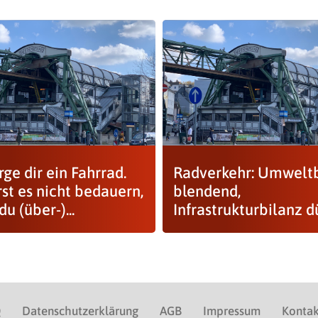
ge dir ein Fahrrad.
Radverkehr: Umweltb
st es nicht bedauern,
blendend,
u (über-)...
Infrastrukturbilanz d
Q
Datenschutzerklärung
AGB
Impressum
Kontak