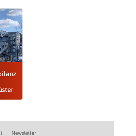
ilanz
üster
t
Newsletter