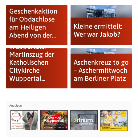
Geschenkaktion
für Obdachlose
Kleine ermittelt:
am Heiligen
Wer war Jakob?
Abend von der...
Der dreizehnte
Wuppertaler
Martinszug der
Katholischen
Aschenkreuz to go
Citykirche
– Aschermittwoch
Wuppertal...
am Berliner Platz