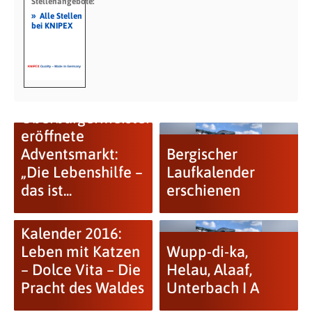
Stellenangebote:
»
Alle Stellen
bei KNIPEX
Oberbürgermeister
eröffnete
Adventsmarkt:
Bergischer
„Die Lebenshilfe –
Laufkalender
das ist...
erschienen
Kalender 2016:
Leben mit Katzen
Wupp-di-ka,
– Dolce Vita – Die
Helau, Alaaf,
Pracht des Waldes
Unterbach I A