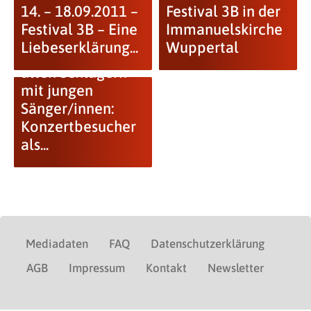
14. – 18.09.2011 –
Festival 3B in der
Festival 3B – Eine
Immanuelskirche
Liebeserklärung...
Wuppertal
Einladung zu
alten Schlagern
mit jungen
Sänger/innen:
Konzertbesucher
als...
Mediadaten
FAQ
Datenschutzerklärung
AGB
Impressum
Kontakt
Newsletter