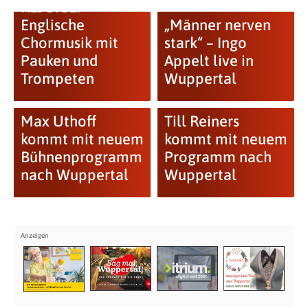
REJOICE:
Englische
„Männer nerven
Chormusik mit
stark“ – Ingo
Pauken und
Appelt live in
Trompeten
Wuppertal
Max Uthoff
Till Reiners
kommt mit neuem
kommt mit neuem
Bühnenprogramm
Programm nach
nach Wuppertal
Wuppertal