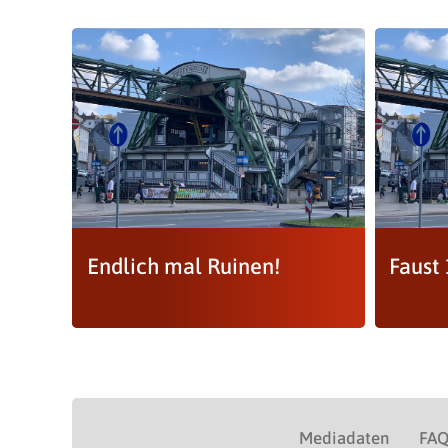
Endlich mal Ruinen!
Faust 
Mediadaten
FA