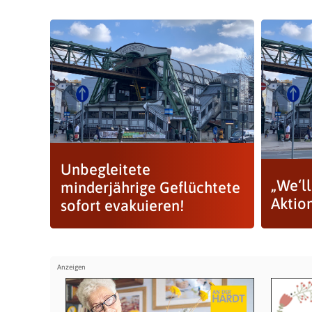
Unbegleitete
„We‘l
minderjährige Geflüchtete
Aktio
sofort evakuieren!