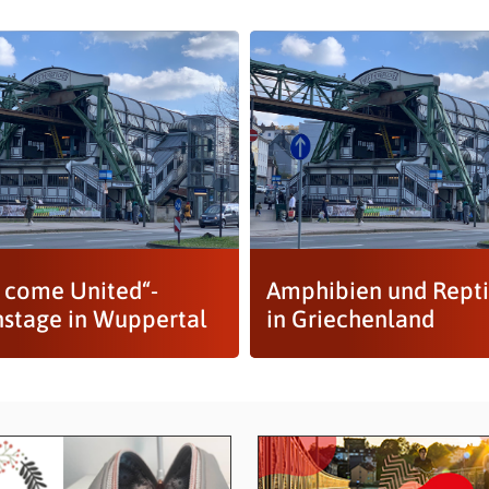
l come United“-
Amphibien und Repti
nstage in Wuppertal
in Griechenland