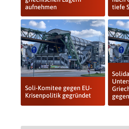
aufnehmen
tiefe 
Solida
Unter
Soli-Komitee gegen EU-
Griec
Krisenpolitik gegründet
gegen 