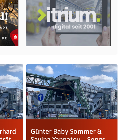
rhard
Günter Baby Sommer &
trät
Savina Yannatou – Songs