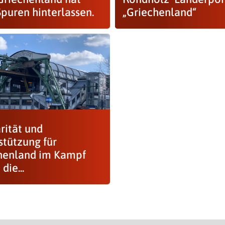
Spuren hinterlassen.
„Griechenland“
rität und
stützung für
henland im Kampf
die...