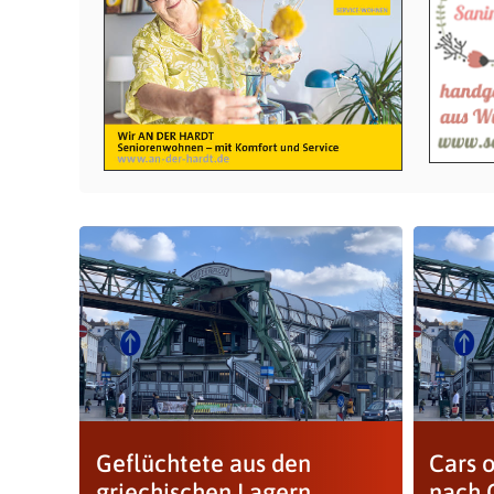
Geflüchtete aus den
Cars o
griechischen Lagern
nach 