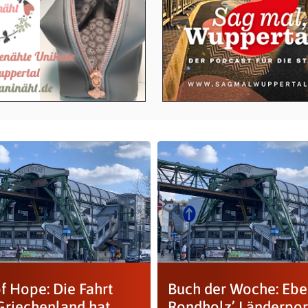
f Hope: Die Fahrt
Buch der Woche: Ebe
Griechenland hat
Rondholz’ Länderpor