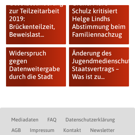
Gesetzesänderung
Grüne: Marc
zur Teilzeitarbeit
Schulz kritisiert
2019:
Helge Lindhs
Brückenteilzeit,
Abstimmung beim
Beweislast...
Familiennachzug
Widerspruch
Änderung des
gegen
Jugendmedienschutz
Datenweitergabe
Staatsvertrags –
durch die Stadt
Was ist zu...
Mediadaten
FAQ
Datenschutzerklärung
AGB
Impressum
Kontakt
Newsletter