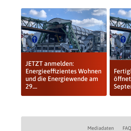
JETZT anmelden:
Energieeffizientes Wohnen
Ferti
und die Energiewende am
öffnet
29....
Sept
Mediadaten
FA