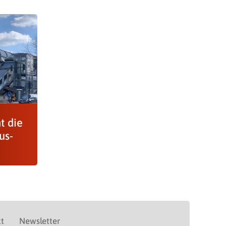
t die
us-
t
Newsletter