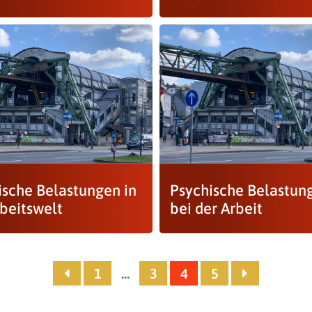
ische Belastungen in
Psychische Belastun
rbeitswelt
bei der Arbeit
1
…
3
4
5