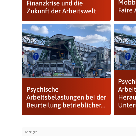
Mobbi
Finanzkrise und die
Faire 
Zukunft der Arbeitswelt
Psych
Psychische
Arbei
Arbeitsbelastungen bei der
Herau
Beurteilung betrieblicher...
Unte