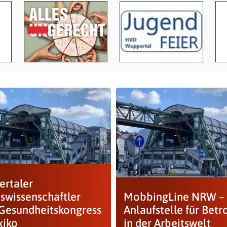
rtaler
tswissenschaftler
MobbingLine NRW –
Gesundheitskongress
Anlaufstelle für Betr
xiko
in der Arbeitswelt