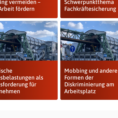
ng vermeiden –
Schwerpunktthema
Arbeit fördern
Fachkräftesicherung
ische
Mobbing und andere
tsbelastungen als
Formen der
sforderung für
Diskriminierung am
rnehmen
Arbeitsplatz